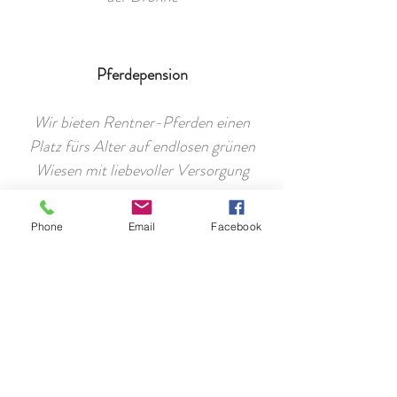
Pferdepension
Wir bieten Rentner-Pferden einen
Platz fürs Alter auf endlosen grünen
Wiesen mit liebevoller Versorgung
Phone
Email
Facebook
GÄSTEBEWERTUNG
"So ein toller Urlaub! Mitten in
wunderschöner Natur und
trotzdem kurze Fahrstrecken zu