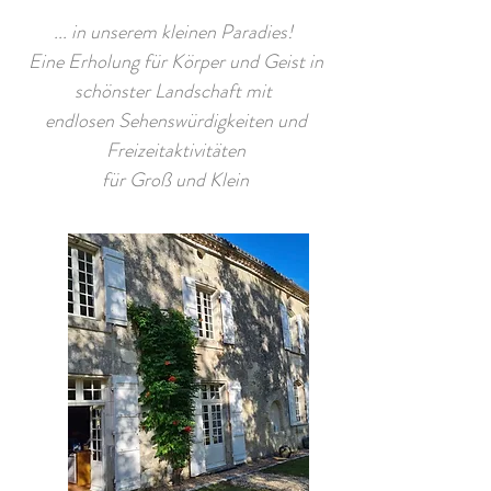
... in unserem kleinen Paradies!
Eine Erholung für Körper und Geist in
schönster Landschaft mit
endlosen Sehenswürdigkeiten und
Freizeitaktivitäten
für Groß und Klein