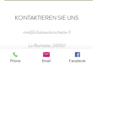
KONTAKTIEREN SIE UNS
mail@chateaularochette.fr
La Rochette; 24350
Lisle, France
Phone
Email
Facebook
Tel.:
+33 6 43758489
Namen eingeben
E-Mail-Adresse eingeben