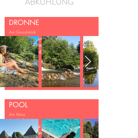
ABKÜHLUNG
DRONNE
Am Grundstück
Die an das Grundstück
anliegende Dronne
bietet ein natürliches
Bedeerlebnis
POOL
Am Haus
Am beheizten
Salzwasser-Pool im
Schatten grosser Bäume