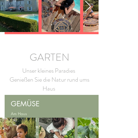
relaxen
GARTEN
Unser kleines Paradies
Genießen Sie die Natur rund ums
Haus
GEMÜSE
Am Haus
Gemüse und Kräuter,
angebaut am Haus und
zugänglich für unsere