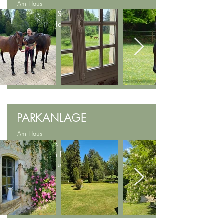
Am Haus
Beobachten Sie die
Pferde am Haus
PARKANLAGE
Am Haus
Eigener Park mit
präparierten Fußwegen
durch Wald und
Wiesen