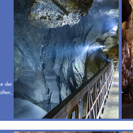
ne der
aften,
n