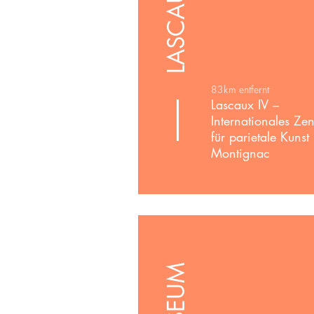
LASCAUX IV
83km entfernt
Lascaux IV –
Internationales Ze
für parietale Kunst 
Montignac