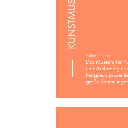
KUNSTMUSEUM
24km entfernt
Das Museum für Ku
und Archäologie i
Périgueux präsentie
große Sammlunge