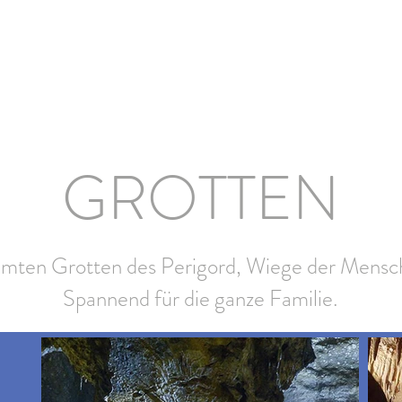
GROTTEN
mten Grotten des Perigord, Wiege der Mensch
Spannend für die ganze Familie.