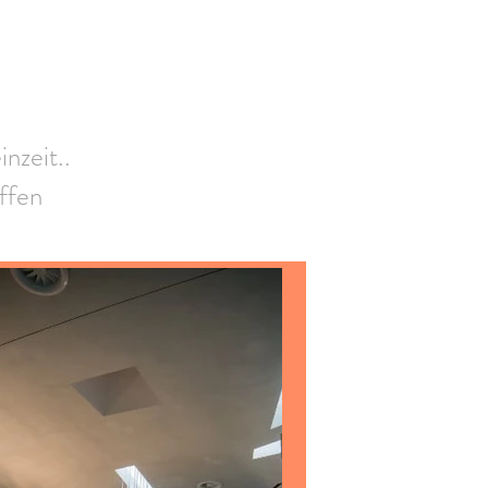
nzeit..
ffen