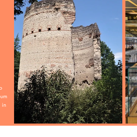
o
eum
 in