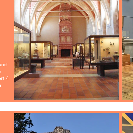
nst
n
rt 4
n