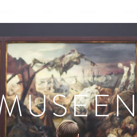
'HOTES
GÎTE
FREIZEIT
PFER
MUSEE